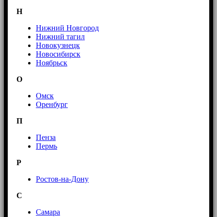
Н
Нижний Новгород
Нижний тагил
Новокузнецк
Новосибирск
Ноябрьск
О
Омск
Оренбург
П
Пенза
Пермь
Р
Ростов-на-Дону
С
Самара