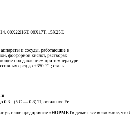
4, 08Х22Н6Т, 08Х17Т, 15Х25Т,
 аппараты и сосуды, работающие в
ной, фосфорной кислот, растворах
тающие под давлением при температуре
ссивных сред до +350 °С.; сталь
Cu
—
до 0.3
(5 С — 0.8) Ti, остальное Fe
инут, наше предприятие
«НОРМЕТ»
делает все возможное, что 