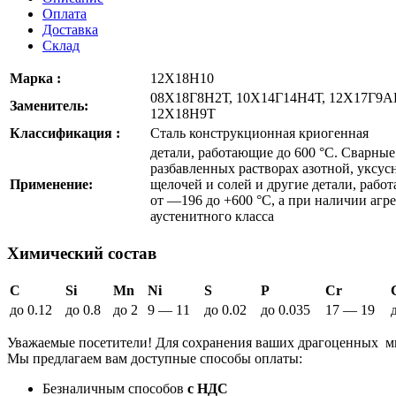
Оплата
Доставка
Склад
Марка :
12Х18Н10
08Х18Г8Н2Т, 10Х14Г14Н4Т, 12Х17Г9АН
Заменитель:
12Х18Н9Т
Классификация :
Сталь конструкционная криогенная
детали, работающие до 600 °С. Сварные
разбавленных растворах азотной, уксус
Применение:
щелочей и солей и другие детали, рабо
от —196 до +600 °С, а при наличии агре
аустенитного класса
Химический состав
C
Si
Mn
Ni
S
P
Cr
до 0.12
до 0.8
до 2
9 — 11
до 0.02
до 0.035
17 — 19
Уважаемые посетители! Для сохранения ваших драгоценных м
Мы предлагаем вам доступные способы оплаты:
Безналичным способов
с НДС